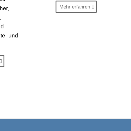
Mehr erfahren
her,
,
nd
te- und