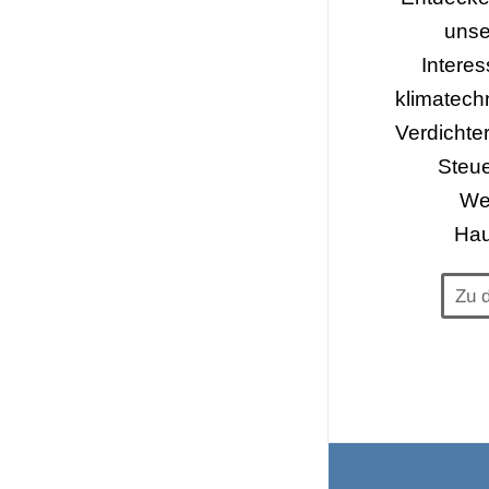
uns
Interes
klimatech
Verdichte
Steue
We
Hau
Zu 