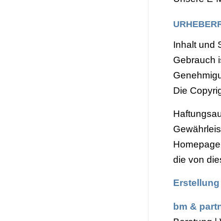
URHEBERR
Inhalt und 
Gebrauch i
Genehmigun
Die Copyri
Haftungsaus
Gewährleis
Homepage. D
die von dies
Erstellung
bm & part