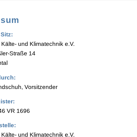
ssum
Sitz:
 Kälte- und Klimatechnik e.V.
ler-Straße 14
tal
durch:
dschuh, Vorsitzender
ister:
 46 VR 1696
telle:
 Kälte- und Klimatechnik e.V.