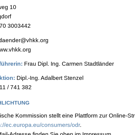
weg 10
dorf
170 3003442
dtlaender@vhkk.org
ww.vhkk.org
ührerin:
Frau Dipl. Ing. Carmen Stadtländer
tion:
Dipl.-Ing. Adalbert Stenzel
11 / 741 382
HLICHTUNG
sche Kommission stellt eine Plattform zur Online-St
s://ec.europa.eu/consumers/odr
.
ail-Adresse finden Sie oben im Impressum.