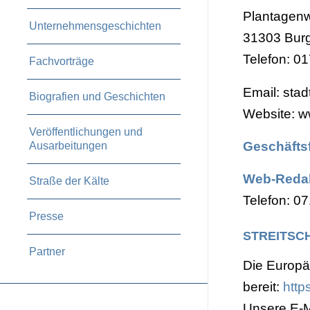
Plantagen
Unternehmensgeschichten
31303 Burg
Telefon: 0
Fachvorträge
Email: sta
Biografien und Geschichten
Website: w
Veröffentlichungen und
Geschäftsf
Ausarbeitungen
Web-Redak
Straße der Kälte
Telefon: 07
Presse
STREITSC
Partner
Die Europäi
bereit:
http
Unsere E-M