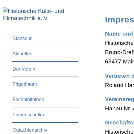
Impre
Name und 
Startseite
Historische
Bruno-Dreß
Aktuelles
63477 Main
Der Verein
Vertreten 
Frigotheum
Roland Han
Vereinsreg
Fachbibliothek
Hanau Nr.
Firmenschriften
Geschäftss
Gutachtenarchiv
Historische