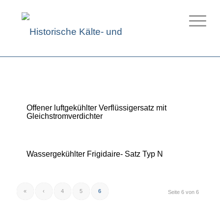
Offener luftgekühlter Verflüssigersatz mit
Gleichstromverdichter
Wassergekühlter Frigidaire- Satz Typ N
«
‹
4
5
6
Seite 6 von 6