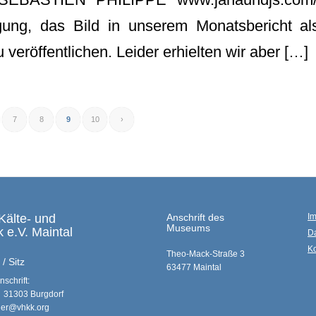
ung, das Bild in unserem Monatsbericht als
 veröffentlichen. Leider erhielten wir aber […]
7
8
9
10
›
Kälte- und
Anschrift des
I
Museums
 e.V. Maintal
D
Ko
Theo-Mack-Straße 3
/ Sitz
63477 Maintal
schrift:
 31303 Burgdorf
nder@vhkk.org