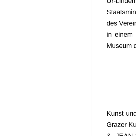
Ur-Lindem
Staatsmin
des Verei
in einem
Museum d
Kunst und
Grazer K
& JEAN-S