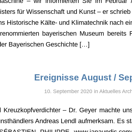
aschine – wir informierten Sie im Februar
isters für Wissenschaft und Kunst – er schri
ns Historische Kälte- und Klimatechnik nach e
 renommierten bayerischen Museum bereits 
er Bayerischen Geschichte […]
Ereignisse August / S
10. September 2020
in
Aktuelles Arch
 Kreuzkopfverdichter – Dr. Geyer machte un
unsthändlers Andreas Lendl aufmerksam. Es
ÉBASTIEN PHILIPPE www.janaundjs.com/ W