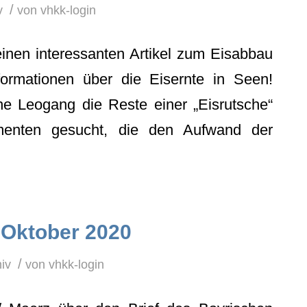
/
v
von
vhkk-login
nen interessanten Artikel zum Eisabbau
formationen über die Eisernte in Seen!
e Leogang die Reste einer „Eisrutsche“
enten gesucht, die den Aufwand der
 Oktober 2020
/
iv
von
vhkk-login