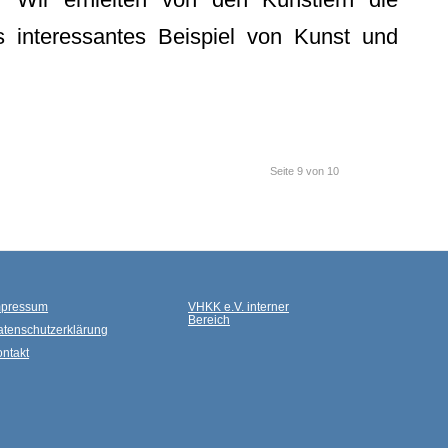
 interessantes Beispiel von Kunst und
Seite 9 von 10
mpressum
VHKK e.V. interner
Bereich
atenschutzerklärung
ntakt