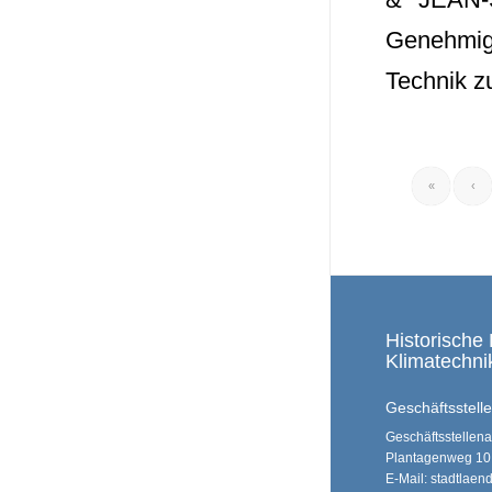
Genehmig
Technik zu
«
‹
Historische 
Klimatechnik
Geschäftsstelle 
Geschäftsstellenan
Plantagenweg 10
E-Mail: stadtlae