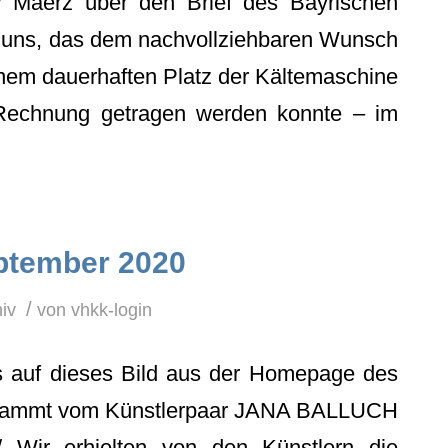
 / Maerz über den Brief des Bayrischen
eb uns, das dem nachvollziehbaren Wunsch
inem dauerhaften Platz der Kältemaschine
Rechnung getragen werden konnte – im
eptember 2020
/
iv
von
vhkk-login
s auf dieses Bild aus der Homepage des
 stammt vom Künstlerpaar JANA BALLUCH
ir erhielten von den Künstlern die