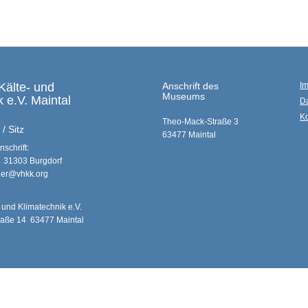
Kälte- und
Anschrift des
I
Museums
 e.V. Maintal
D
Ko
Theo-Mack-Straße 3
/ Sitz
63477 Maintal
schrift:
 31303 Burgdorf
nder@vhkk.org
- und Klimatechnik e.V.
raße 14 63477 Maintal