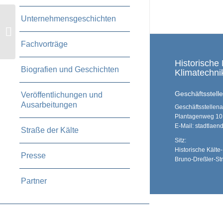
Unternehmensgeschichten
Aktuelles aus dem
Verein Januar/ Februar
2026
Fachvorträge
Historische 
Biografien und Geschichten
Klimatechnik
Geschäftsstelle 
Veröffentlichungen und
Ausarbeitungen
Geschäftsstellenan
Plantagenweg 10
E-Mail: stadtlae
Straße der Kälte
Sitz:
Historische Kälte
Presse
Bruno-Dreßler-St
Partner