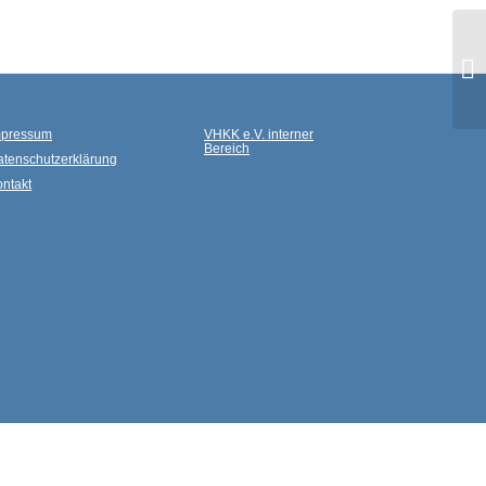
mpressum
VHKK e.V. interner
Bereich
atenschutzerklärung
ntakt