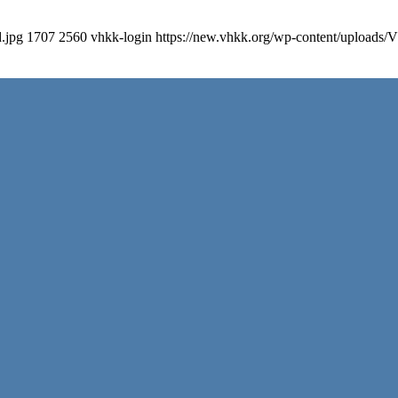
.jpg
1707
2560
vhkk-login
https://new.vhkk.org/wp-content/upload