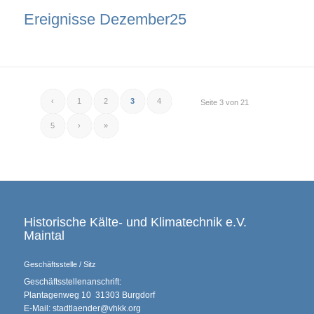
Ereignisse Dezember25
‹
1
2
3
4
Seite 3 von 21
5
›
»
Historische Kälte- und Klimatechnik e.V.
Maintal
Geschäftsstelle / Sitz
Geschäftsstellenanschrift:
Plantagenweg 10 31303 Burgdorf
E-Mail: stadtlaender@vhkk.org