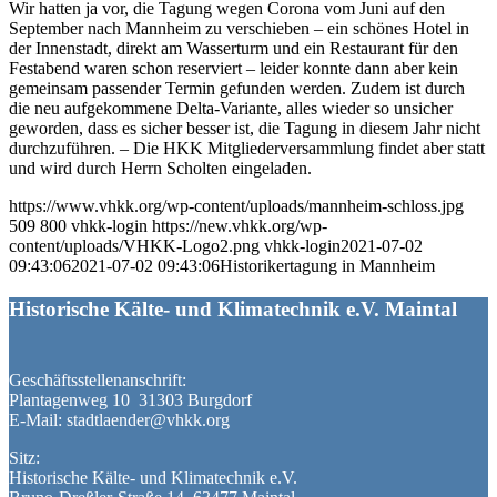
Wir hatten ja vor, die Tagung wegen Corona vom Juni auf den
September nach Mannheim zu verschieben – ein schönes Hotel in
der Innenstadt, direkt am Wasserturm und ein Restaurant für den
Festabend waren schon reserviert – leider konnte dann aber kein
gemeinsam passender Termin gefunden werden. Zudem ist durch
die neu aufgekommene Delta-Variante, alles wieder so unsicher
geworden, dass es sicher besser ist, die Tagung in diesem Jahr nicht
durchzuführen. – Die HKK Mitgliederversammlung findet aber statt
und wird durch Herrn Scholten eingeladen.
https://www.vhkk.org/wp-content/uploads/mannheim-schloss.jpg
509
800
vhkk-login
https://new.vhkk.org/wp-
content/uploads/VHKK-Logo2.png
vhkk-login
2021-07-02
09:43:06
2021-07-02 09:43:06
Historikertagung in Mannheim
Historische Kälte- und Klimatechnik e.V. Maintal
Geschäftsstellenanschrift:
Plantagenweg 10 31303 Burgdorf
E-Mail: stadtlaender@vhkk.org
Sitz:
Historische Kälte- und Klimatechnik e.V.