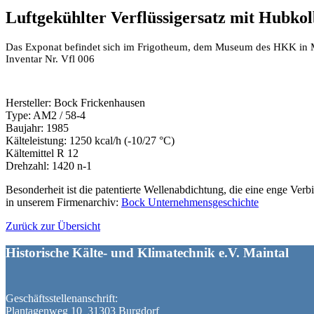
Luftgekühlter Verflüssigersatz mit Hubko
Das Exponat befindet sich im Frigotheum, dem Museum des HKK in 
Inventar Nr. Vfl 006
Hersteller: Bock Frickenhausen
Type: AM2 / 58-4
Baujahr: 1985
Kälteleistung: 1250 kcal/h (-10/27 °C)
Kältemittel R 12
Drehzahl: 1420 n-1
Besonderheit ist die patentierte Wellenabdichtung, die eine enge Ve
in unserem Firmenarchiv:
Bock Unternehmensgeschichte
Zurück zur Übersicht
Historische Kälte- und Klimatechnik e.V. Maintal
Geschäftsstellenanschrift:
Plantagenweg 10 31303 Burgdorf