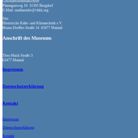
Geschäftsstellenanschrift:
Plantagenweg 10 31303 Burgdorf
E-Mail: stadtlaender@vhkk.org
Sitz:
Historische Kälte- und Klimatechnik e.V.
Bruno-Dreßler-Straße 14 63477 Maintal
Anschrift des Museums
Theo-Mack-Straße 3
63477 Maintal
Impressum
Datenschutzerklärung
Kontakt
Impressum
Datenschutzerklärung
Kontakt