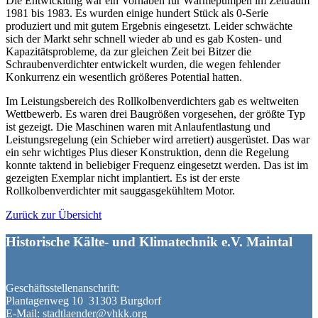
Die Entwicklung war ein Vorhaben für Wärmepumpen im Zeitraum
1981 bis 1983. Es wurden einige hundert Stück als 0-Serie
produziert und mit gutem Ergebnis eingesetzt. Leider schwächte
sich der Markt sehr schnell wieder ab und es gab Kosten- und
Kapazitätsprobleme, da zur gleichen Zeit bei Bitzer die
Schraubenverdichter entwickelt wurden, die wegen fehlender
Konkurrenz ein wesentlich größeres Potential hatten.
Im Leistungsbereich des Rollkolbenverdichters gab es weltweiten
Wettbewerb. Es waren drei Baugrößen vorgesehen, der größte Typ
ist gezeigt. Die Maschinen waren mit Anlaufentlastung und
Leistungsregelung (ein Schieber wird arretiert) ausgerüstet. Das war
ein sehr wichtiges Plus dieser Konstruktion, denn die Regelung
konnte taktend in beliebiger Frequenz eingesetzt werden. Das ist im
gezeigten Exemplar nicht implantiert. Es ist der erste
Rollkolbenverdichter mit sauggasgekühltem Motor.
Zurück zur Übersicht
Historische Kälte- und Klimatechnik e.V. Maintal
Geschäftsstellenanschrift:
Plantagenweg 10 31303 Burgdorf
E-Mail: stadtlaender@vhkk.org